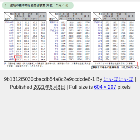
9b1312f5030cbacdb54a8c2e9ccdcde6-1
By
にゃほにゃほ
|
Published
2021年6月8日
|
Full size is
604 × 297
pixels