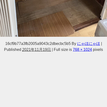
16cf9b77a3fb2005a9043c2dbecbc5b5
By
にゃほにゃほ
|
Published
2021年11月19日
|
Full size is
768 × 1024
pixels