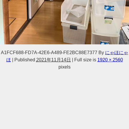
A1FCF688-FD7A-42E6-A489-FE2BC88E7377
By
にゃほにゃ
ほ
|
Published
2021年11月14日
|
Full size is
1920 × 2560
pixels