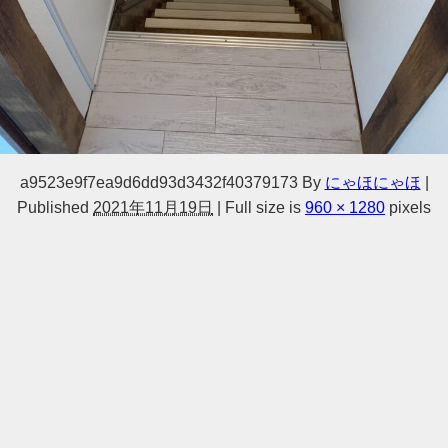
a9523e9f7ea9d6dd93d3432f40379173
By
にゃほにゃほ
|
Published
2021年11月19日
|
Full size is
960 × 1280
pixels