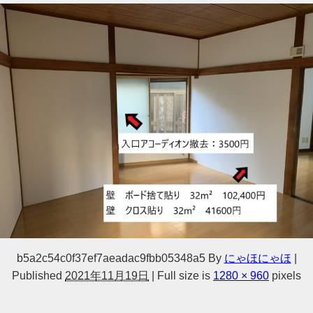
b5a2c54c0f37ef7aeadac9fbb05348a5
By
にゃほにゃほ
|
Published
2021年11月19日
|
Full size is
1280 × 960
pixels