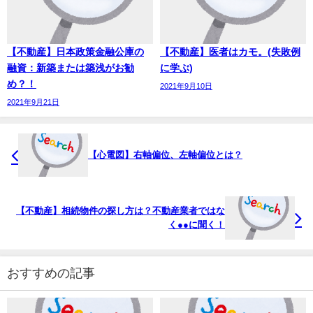
【不動産】日本政策金融公庫の
【不動産】医者はカモ。(失敗例
融資：新築または築浅がお勧
に学ぶ)
め？！
2021年9月10日
2021年9月21日
【心電図】右軸偏位、左軸偏位とは？
【不動産】相続物件の探し方は？不動産業者ではな
く●●に聞く！
おすすめの記事