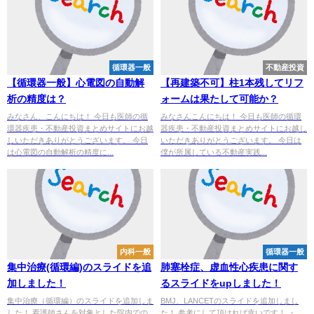
循環器一般
不動産投資
【循環器一般】心電図の自動解
【再建築不可】柱1本残してリフ
析の精度は？
ォームは果たして可能か？
みなさん、こんにちは！ 今日も医師の循
みなさんこんにちは！ 今日も医師の循環
環器疾患・不動産投資まとめサイトにお越
器疾患・不動産投資まとめサイトにお越し
しいただきありがとうございます。 今日
いただきありがとうございます。 今日は
は心電図の自動解析の精度に...
僕が所属している不動産実践...
内科一般
循環器一般
集中治療(循環編)のスライドを追
肺塞栓症、虚血性心疾患に関す
加しました！
るスライドをupしました！
集中治療（循環編）のスライドを追加しま
BMJ、LANCETのスライドを追加しまし
した！ 看護師さんを対象とした院内での
た！ 参考にして頂ければ幸いです！ ・