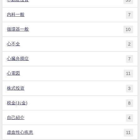
33
内科一般
7
循環器一般
10
心不全
2
心臓弁膜症
7
心電図
11
株式投資
3
税金(お金)
8
自己紹介
4
虚血性心疾患
11