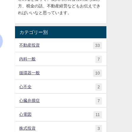
方、税金の話、不動産経営などもお伝えでき
ればいいなと思っています。
カテゴリー別
不動産投資
33
内科一般
7
循環器一般
10
心不全
2
心臓弁膜症
7
心電図
11
株式投資
3