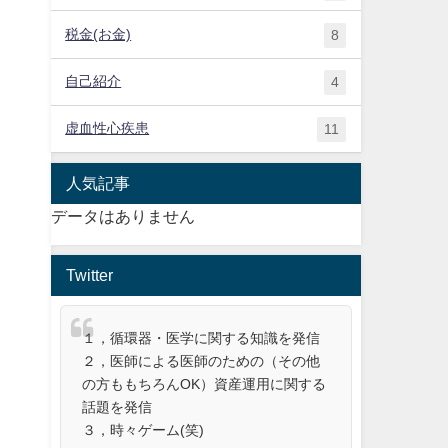
税金(お金)
8
自己紹介
4
虚血性心疾患
11
人気記事
データはありません
Twitter
１，循環器・医学に関する知識を発信
２，医師による医師のための（その他
の方ももちろんOK）資産運用に関する
話題を発信
３，時々ゲーム(笑)