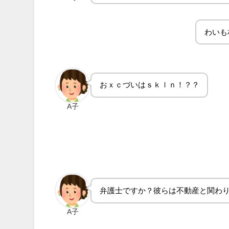
わいも
おｘｃづいはｓｋｌｎ！？？
A子
弁護士ですか？彼らは不動産と関わ
A子