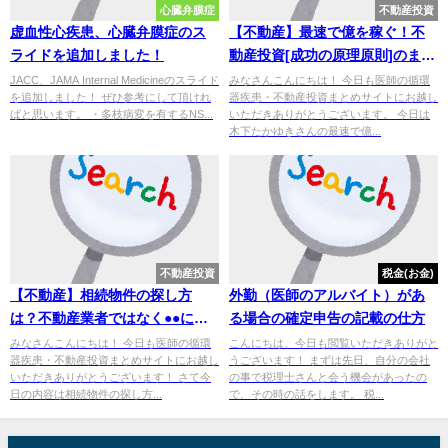
心臓弁膜症
不動産投資
虚血性心疾患、心臓弁膜症のス
【不動産】最速で億を稼ぐ！不
ライドを追加しました！
動産投資[成功の原理原則]のまと
め
JACC、JAMA Internal Medicineのスライド
みなさんこんにちは！ 今日も医師の循環
を追加しました！ ぜひ参考にして頂けれ
器疾患・不動産投資まとめサイトにお越し
ばと思います。 ・多枝病変を有するNS...
いただきありがとうございます。 今日は
木下たかゆきさんの最速で億...
不動産投資
税金(お金)
【不動産】相続物件の探し方
外勤（医師のアルバイト）があ
は？不動産業者ではなく●●に聞
る場合の確定申告の記載の仕方
く！
みなさんこんにちは！ 今日も医師の循環
こんにちは、今日も閲覧いただきありがと
器疾患・不動産投資まとめサイトにお越し
うございます！ まずは先日、自分の会社
いただきありがとうございます！ さて今
の事で税理士さんと会う機会があったの
日の内容は相続物件の探し方...
で、その時の話をします。 税...