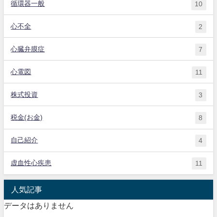
循環器一般
10
心不全
2
心臓弁膜症
7
心電図
11
株式投資
3
税金(お金)
8
自己紹介
4
虚血性心疾患
11
人気記事
データはありません