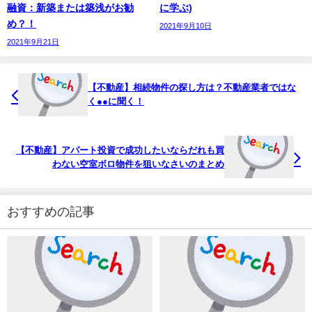
融資：新築または築浅がお勧
に学ぶ)
め？！
2021年9月10日
2021年9月21日
【不動産】相続物件の探し方は？不動産業者ではな
く●●に聞く！
【不動産】アパート投資で成功したいならだれも買
わない空室ボロ物件を狙いなさいのまとめ
おすすめの記事