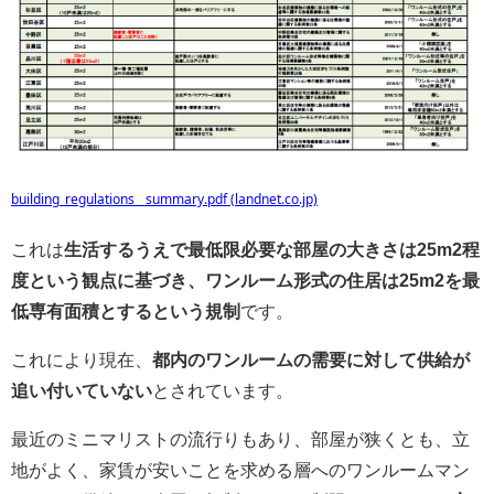
building_regulations__summary.pdf (landnet.co.jp)
これは
生活するうえで最低限必要な部屋の大きさは25m2程
度という観点に基づき、ワンルーム形式の住居は25m2を最
低専有面積とするという規制
です。
これにより現在、
都内のワンルームの需要に対して供給が
追い付いていない
とされています。
最近のミニマリストの流行りもあり、部屋が狭くとも、立
地がよく、家賃が安いことを求める層へのワンルームマン