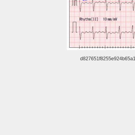
d827651f8255e924b65a