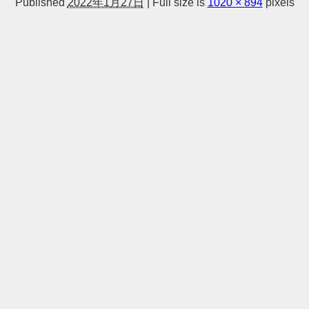
Published
2022年1月27日
|
Full size is
1020 × 894
pixels