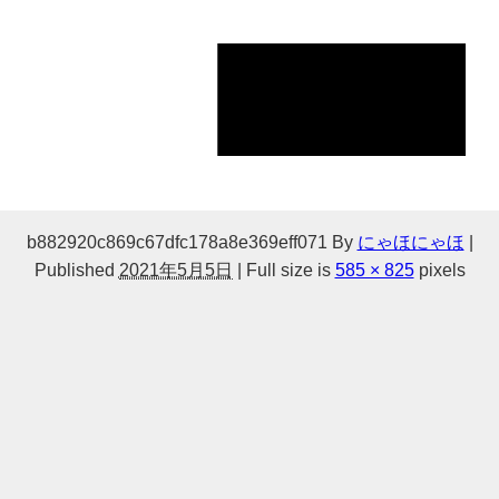
b882920c869c67dfc178a8e369eff071
By
にゃほにゃほ
|
Published
2021年5月5日
|
Full size is
585 × 825
pixels