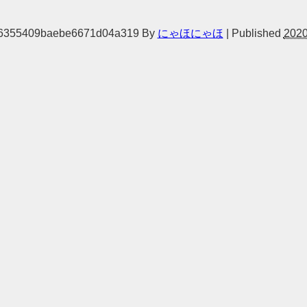
6355409baebe6671d04a319
By
にゃほにゃほ
|
Published
202