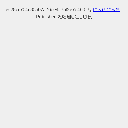
ec28cc704c80a07a76de4c75f2e7e460
By
にゃほにゃほ
|
Published
2020年12月11日