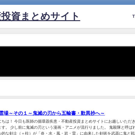
産投資まとめサイト
所霊場～その１～鬼滅の刃から五輪書・歎異抄へ～
にちは！ 今日も医師の循環器疾患・不動産投資まとめサイトにお越しいただ
ます。 少し前に鬼滅の刃という漫画・アニメが流行りました。 鬼殺隊と呼ば
心的な剣士（＝柱）が「炎・水・風・岩・雷」に由来した剣術を武器に鬼と戦