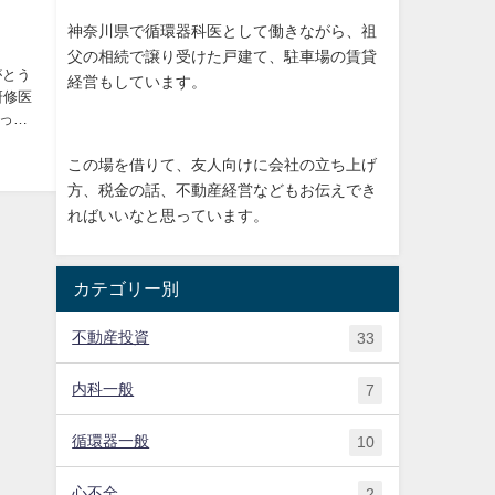
神奈川県で循環器科医として働きながら、祖
父の相続で譲り受けた戸建て、駐車場の賃貸
がとう
経営もしています。
研修医
っか
この場を借りて、友人向けに会社の立ち上げ
方、税金の話、不動産経営などもお伝えでき
ればいいなと思っています。
カテゴリー別
不動産投資
33
内科一般
7
循環器一般
10
心不全
2