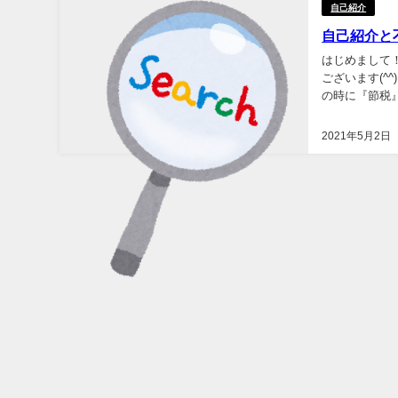
自己紹介
自己紹介と
はじめまして
ございます(^
の時に『節税
けです。 その
2021年5月2日