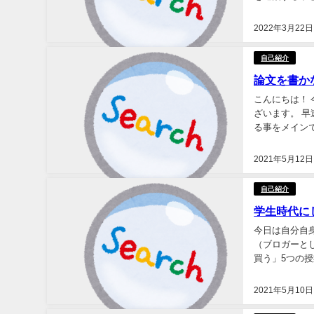
トーリーです。
2022年3月22日
自己紹介
論文を書か
こんにちは！
ざいます。 
る事をメイン
容に関した白熱
2021年5月12日
自己紹介
学生時代に
今日は自分自
（ブロガーと
買う」5つの
く、価値あるこ
2021年5月10日