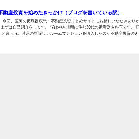
不動産投資を始めたきっかけ（ブログを書いている訳）
！ 今回、医師の循環器疾患・不動産投資まとめサイトにお越しいただきあり
^) まずは自己紹介をします。 僕は神奈川県に住む30代の循環器内科医です。 
』と言われ、某県の新築ワンルームマンションを購入したのが不動産投資のき
後、不動産関連は一切業者にまかせっ...