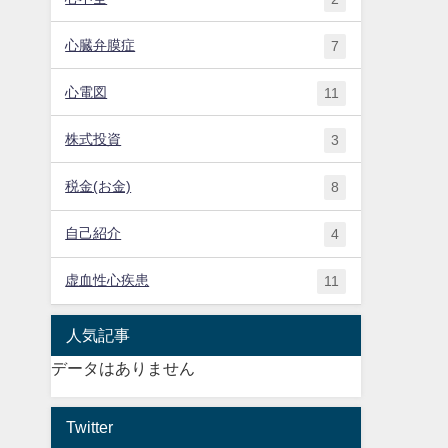
心臓弁膜症
7
心電図
11
株式投資
3
税金(お金)
8
自己紹介
4
虚血性心疾患
11
人気記事
データはありません
Twitter