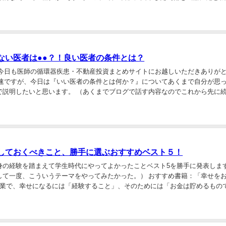
 ご存じの方もいるかもしれませんが「炎・水...
ない医者は●●？！良い医者の条件とは？
 今日も医師の循環器疾患・不動産投資まとめサイトにお越しいただきありが
早速ですが、今日は『いい医者の条件とは何か？』についてあくまで自分が思
で説明したいと思います。 （あくまでブログで話す内容なのでこれから先に
する討論は避けさせてください。笑） まず、...
しておくべきこと、勝手に選ぶおすすめベスト５！
身の経験を踏まえて学生時代にやってよかったことベスト5を勝手に発表しま
して一度、こういうテーマをやってみたかった。） おすすめ書籍：「幸せを
授業で、幸せになるには「経験すること」、そのためには「お金は貯めるもの
とに使うもの」と書かれています。 「幸せを...