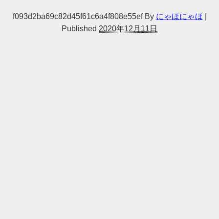
f093d2ba69c82d45f61c6a4f808e55ef
By
にゃほにゃほ
|
Published
2020年12月11日