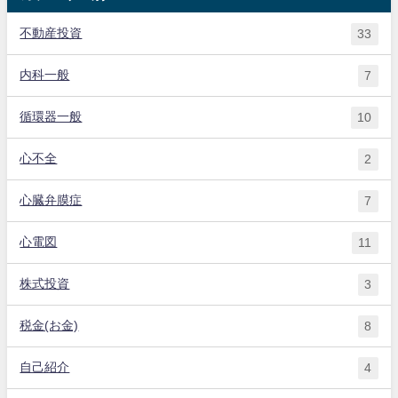
不動産投資
33
内科一般
7
循環器一般
10
心不全
2
心臓弁膜症
7
心電図
11
株式投資
3
税金(お金)
8
自己紹介
4