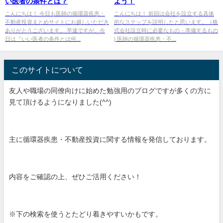
い医者の条件とは？
よう！
こんにちは！ 今日も医師の循環器疾患・
こんにちは！ 前回は会社を設立する具体
不動産投資まとめサイトにお越しいただき
的なステップを説明したと思います。（株
ありがとうございます。 早速ですが、今
式会社設立時に必要なもの・準備するもの
日は『いい医者の条件とは何...
| 医師の循環器疾患・不...
このサイトについて
友人や職場の同僚向けに始めた勉強用のブログですが多くの方に
見て頂けるようになりました(^^)
主に循環器疾患・不動産投資に関する情報を発信しております。
内容をご確認の上、ぜひご活用ください！
※下の検索を使うとたどり着きやすいかもです。