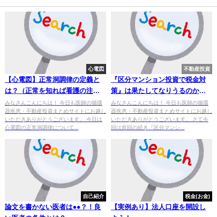
心電図
不動産投資
【心電図】正常洞調律の定義と
『区分マンション投資で税金対
は？（正常を知れば看護の注意
策』は果たしてなりうるのか？
点が理解できる）
～その２～
みなさんこんにちは！ 今日も医師の循環
みなさんこんにちは！ 今日も医師の循環
器疾患・不動産投資まとめサイトにお越し
器疾患・不動産投資まとめサイトにお越し
いただきありがとうございます。 今日は
いただきありがとうございます。 さて今
心電図の正常洞調律について...
回は前回の続き『区分マンシ...
自己紹介
税金(お金)
論文を書かない医者は●●？！良
【実例あり】法人口座を開設し