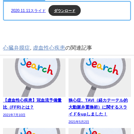
ダウンロード
2020.11.11スライド
心臓弁膜症
,
虚血性心疾患
の関連記事
【虚血性心疾患】冠血流予備量
狭心症、TAVI（経カテーテル的
比（FFR)とは？
大動脈弁置換術）に関するスラ
イドをupしました！
2021年7月10日
2021年5月2日