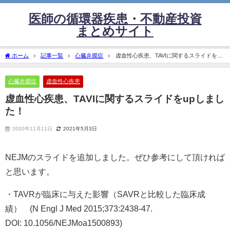
医師の循環器疾患・不動産投資
まとめサイト
ホーム
記事一覧
心臓弁膜症
虚血性心疾患、TAVIに関するスライドをup
しました！
心臓弁膜症
虚血性心疾患
虚血性心疾患、TAVIに関するスライドをupしまし
た！
2020年11月11日
2021年5月3日
NEJMのスライドを追加しました。ぜひ参考にして頂ければ
と思います。
・TAVRが臨床に与えた影響（SAVRと比較した臨床成
績） (N Engl J Med 2015;373:2438-47.
DOI: 10.1056/NEJMoa1500893)