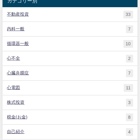
カテゴリー別
不動産投資
33
内科一般
7
循環器一般
10
心不全
2
心臓弁膜症
7
心電図
11
株式投資
3
税金(お金)
8
自己紹介
4