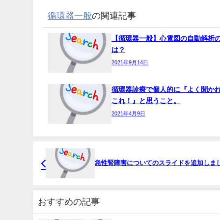
循環器一般
の関連記事
【循環器一般】心電図の自動解析
は？
2021年9月14日
循環器診療で個人的に『よく聞か
これ！』と思うこと。
2021年4月9日
急性腎障害についてのスライドを追加しま
おすすめの記事