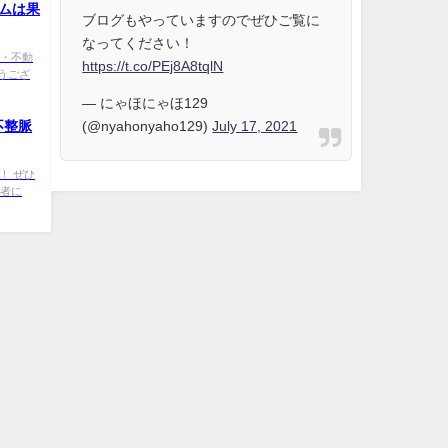
ムは果
ブログもやっていますのでぜひご覧に
なってください！
患・不動
https://t.co/PEj8A8tqlN
うござ
— にゃほにゃほ129
(@nyahonyaho129)
July 17, 2021
不整脈
！ ぜひ
患者に