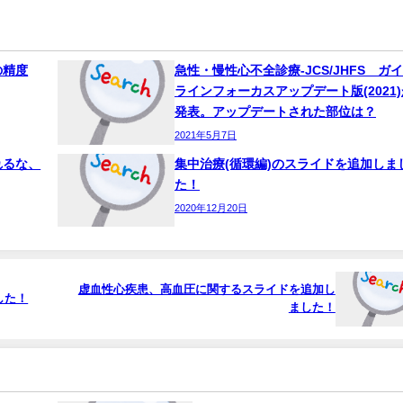
の精度
急性・慢性心不全診療-JCS/JHFS ガ
ラインフォーカスアップデート版(2021)
発表。アップデートされた部位は？
2021年5月7日
れるな、
集中治療(循環編)のスライドを追加しま
た！
2020年12月20日
虚血性心疾患、高血圧に関するスライドを追加し
した！
ました！