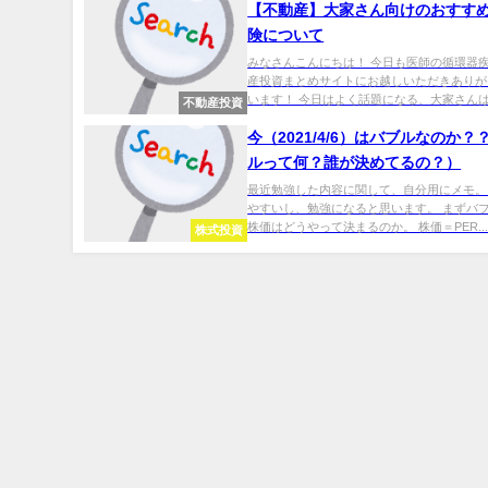
【不動産】大家さん向けのおすす
険について
みなさんこんにちは！ 今日も医師の循環器
産投資まとめサイトにお越しいただきありが
います！ 今日はよく話題になる、大家さんは.
不動産投資
今（2021/4/6）はバブルなのか？
ルって何？誰が決めてるの？）
最近勉強した内容に関して、自分用にメモ。
やすいし、勉強になると思います。 まずバ
株価はどうやって決まるのか。 株価＝PER..
株式投資