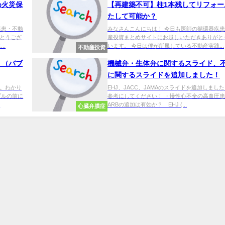
め火災保
【再建築不可】柱1本残してリフォー
たして可能か？
疾患・不動
みなさんこんにちは！ 今日も医師の循環器疾
とうござ
産投資まとめサイトにお越しいただきありがと
..
います。 今日は僕が所属している不動産実践...
不動産投資
？（バブ
機械弁・生体弁に関するスライド、
に関するスライドを追加しました！
。わかり
EHJ、JACC、JAMAのスライドを追加しました
ブルの前に
参考にしてください！ ・慢性心不全の高血圧
.
ARBの追加は有効か？ EHJ (...
心臓弁膜症