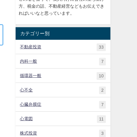
方、税金の話、不動産経営などもお伝えでき
ればいいなと思っています。
カテゴリー別
不動産投資
33
内科一般
7
循環器一般
10
心不全
2
心臓弁膜症
7
心電図
11
株式投資
3