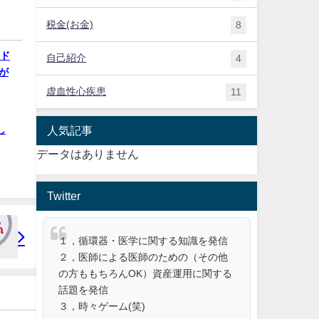
税金(お金)
8
イド
自己紹介
4
が
虚血性心疾患
11
人気記事
し
データはありません
Twitter
１，循環器・医学に関する知識を発信
２，医師による医師のための（その他
の方ももちろんOK）資産運用に関する
話題を発信
３，時々ゲーム(笑)